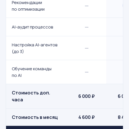
Рекомендации
—
по оптимизации
—
—
AI-аудит процессов
Настройка AI-агентов
—
—
(до 3)
Обучение команды
—
—
по AI
Стоимость доп.
6 000 ₽
6 00
часа
Стоимость в месяц
4 600 ₽
8 40