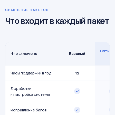
СРАВНЕНИЕ ПАКЕТОВ
Что входит в каждый пакет
Оптима
Что включено
Базовый
★
Часы поддержки в год
12
20
Доработки
и настройка системы
Исправление багов