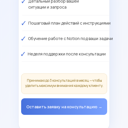
Детальный разбор вашей
заработал как система.
ситуации и запроса
Видео-отзыв от Насти
«Очень ценю, когда запрос
внимательно слушают и придумывают
Видео-отзыв от Оли
уникальное решение. С тобой именно
Пошаговый план действий с инструкциями
так.»
Обучение работе с Notion под ваши задачи
Неделя поддержки после консультации
Принимаю до 3 консультаций в месяц — чтобы
уделить максимум внимания каждому клиенту.
Оставить заявку на консультацию →