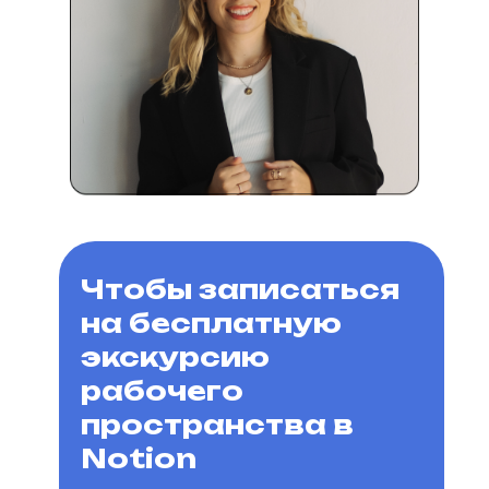
Чтобы записаться
на бесплатную
экскурсию
рабочего
пространства в
Notion