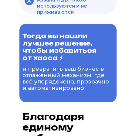
используются и не
приживаются
Тогда вы нашли
лучшее решение,
чтобы избавиться
от хаоса ⚡️
и превратить ваш бизнес в
отлаженный механизм, где
всё упорядочено, прозрачно
и автоматизировано
Благодаря
единому